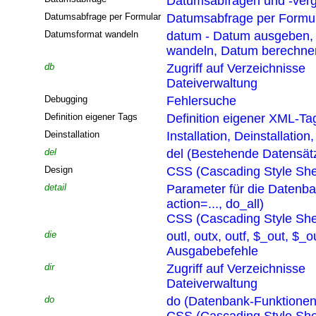
Datumsabfragen und -verg
Datumsabfrage per Formular
Datumsabfrage per Formu
Datumsformat wandeln
datum - Datum ausgeben,
wandeln, Datum berechne
db
Zugriff auf Verzeichnisse
Dateiverwaltung
Debugging
Fehlersuche
Definition eigener Tags
Definition eigener XML-Ta
Deinstallation
Installation, Deinstallatio
del
del (Bestehende Datensät
Design
CSS (Cascading Style She
detail
Parameter für die Datenb
action=..., do_all)
CSS (Cascading Style She
die
outl, outx, outf, $_out, $_o
Ausgabebefehle
dir
Zugriff auf Verzeichnisse
Dateiverwaltung
do
do (Datenbank-Funktionen