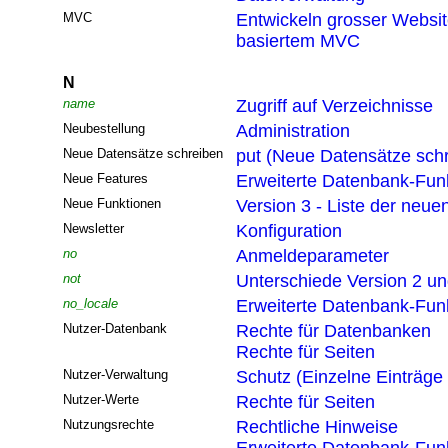
MVC
Entwickeln grosser Websi
basiertem MVC
N
name
Zugriff auf Verzeichnisse
Neubestellung
Administration
Neue Datensätze schreiben
put (Neue Datensätze sch
Neue Features
Erweiterte Datenbank-Funk
Neue Funktionen
Version 3 - Liste der neue
Newsletter
Konfiguration
no
Anmeldeparameter
not
Unterschiede Version 2 un
no_locale
Erweiterte Datenbank-Funk
Nutzer-Datenbank
Rechte für Datenbanken
Rechte für Seiten
Nutzer-Verwaltung
Schutz (Einzelne Einträge
Nutzer-Werte
Rechte für Seiten
Nutzungsrechte
Rechtliche Hinweise