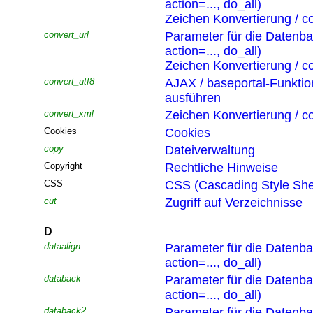
action=..., do_all)
Zeichen Konvertierung / co
convert_url
Parameter für die Datenb
action=..., do_all)
Zeichen Konvertierung / co
convert_utf8
AJAX / baseportal-Funktio
ausführen
convert_xml
Zeichen Konvertierung / co
Cookies
Cookies
copy
Dateiverwaltung
Copyright
Rechtliche Hinweise
CSS
CSS (Cascading Style She
cut
Zugriff auf Verzeichnisse
D
dataalign
Parameter für die Datenb
action=..., do_all)
databack
Parameter für die Datenb
action=..., do_all)
databack2
Parameter für die Datenb