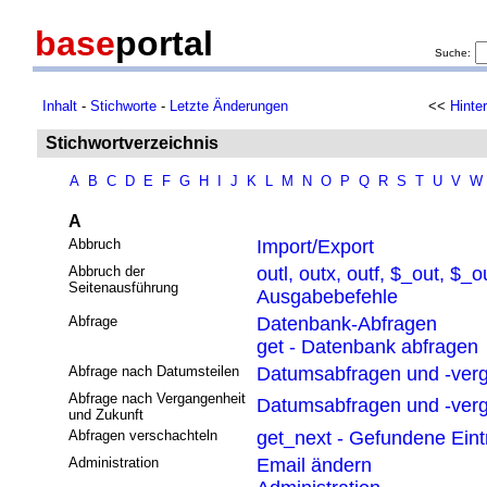
base
portal
Suche:
Inhalt
-
Stichworte
-
Letzte Änderungen
<<
Hinte
Stichwortverzeichnis
A
B
C
D
E
F
G
H
I
J
K
L
M
N
O
P
Q
R
S
T
U
V
W
A
Abbruch
Import/Export
Abbruch der
outl, outx, outf, $_out, $_o
Seitenausführung
Ausgabebefehle
Abfrage
Datenbank-Abfragen
get - Datenbank abfragen
Abfrage nach Datumsteilen
Datumsabfragen und -verg
Abfrage nach Vergangenheit
Datumsabfragen und -verg
und Zukunft
Abfragen verschachteln
get_next - Gefundene Eint
Administration
Email ändern