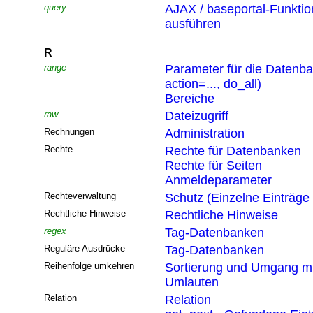
query
AJAX / baseportal-Funktio
ausführen
R
range
Parameter für die Datenb
action=..., do_all)
Bereiche
raw
Dateizugriff
Rechnungen
Administration
Rechte
Rechte für Datenbanken
Rechte für Seiten
Anmeldeparameter
Rechteverwaltung
Schutz (Einzelne Einträge
Rechtliche Hinweise
Rechtliche Hinweise
regex
Tag-Datenbanken
Reguläre Ausdrücke
Tag-Datenbanken
Reihenfolge umkehren
Sortierung und Umgang mi
Umlauten
Relation
Relation