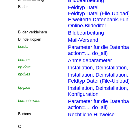
Bildbearbeitung
Bilder
Feldtyp Datei
Feldtyp Datei (File-Upload
Erweiterte Datenbank-Funk
Online-Bildeditor
Bilder verkleinern
Bildbearbeitung
Blinde Kopien
Mail-Versand
border
Parameter für die Datenb
action=..., do_all)
bottom
Anmeldeparameter
bp-data
Installation, Deinstallatio
bp-files
Installation, Deinstallatio
Feldtyp Datei (File-Upload
bp-pics
Installation, Deinstallatio
Konfiguration
buttonbrowse
Parameter für die Datenb
action=..., do_all)
Buttons
Rechtliche Hinweise
C