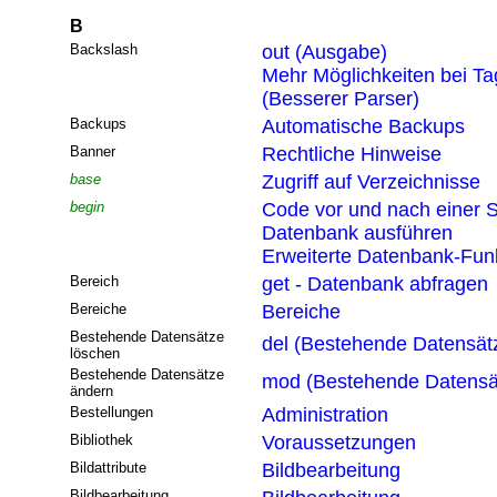
B
Backslash
out (Ausgabe)
Mehr Möglichkeiten bei T
(Besserer Parser)
Backups
Automatische Backups
Banner
Rechtliche Hinweise
base
Zugriff auf Verzeichnisse
begin
Code vor und nach einer S
Datenbank ausführen
Erweiterte Datenbank-Funk
Bereich
get - Datenbank abfragen
Bereiche
Bereiche
Bestehende Datensätze
del (Bestehende Datensät
löschen
Bestehende Datensätze
mod (Bestehende Datensä
ändern
Bestellungen
Administration
Bibliothek
Voraussetzungen
Bildattribute
Bildbearbeitung
Bildbearbeitung