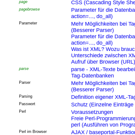
page
CSS (Cascading Style She
pagebrowse
Parameter für die Datenb
action=..., do_all)
Parameter
Mehr Möglichkeiten bei T
(Besserer Parser)
Parameter für die Datenb
action=..., do_all)
Was ist XML? Wozu brau
Unterschiede zwischen XM
Aufruf über Browser (URL
parse
parse - XML-Texte bearbei
Tag-Datenbanken
Parser
Mehr Möglichkeiten bei T
(Besserer Parser)
Parsing
Definition eigener XML-Ta
Passwort
Schutz (Einzelne Einträge
Perl
Voraussetzungen
Freie Perl-Programmierun
perl (Ausführen von Pro
Perl im Browser
AJAX / baseportal-Funktio