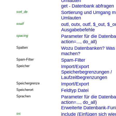
Umlauten
get - Datenbank abfragen
sort_de
Sortierung und Umgang mi
Umlauten
soutf
outl, outx, outf, $_out, $_o
Ausgabebefehle
spacing
Parameter für die Datenb
action=..., do_all)
Spalten
Wozu Datenbanken? Was 
machen?
Spam-Filter
Spam-Filter
Speicher
Import/Export
Speicherbegrenzungen /
Laufzeitbegrenzungen
Speichergrenze
Import/Export
Speicherort
Feldtyp Datei
Sprachen
Parameter für die Datenb
action=..., do_all)
Erweiterte Datenbank-Funk
src
include (Einfügen sich wi