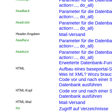
Parameter für die Datenb
action=..., do_all)
headback
Parameter für die Datenb
action=..., do_all)
headcolor
Parameter für die Datenb
action=..., do_all)
Header-Angaben
Mail-Versand
headface
Parameter für die Datenb
action=..., do_all)
headsize
Parameter für die Datenb
action=..., do_all)
Erweiterte Datenbank-Funk
HTML
Aufbau eines baseportal-S
Was ist XML? Wozu brau
Code vor und nach einer S
Datenbank ausführen
HTML-Kopf
Code vor und nach einer S
Datenbank ausführen
HTML-Mail
Mail-Versand
htx
Zugriff auf Verzeichnisse