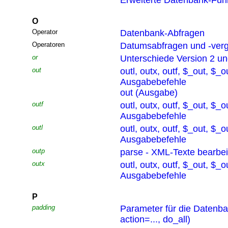
Erweiterte Datenbank-Funk
O
Operator
Datenbank-Abfragen
Operatoren
Datumsabfragen und -verg
or
Unterschiede Version 2 un
out
outl, outx, outf, $_out, $_o
Ausgabebefehle
out (Ausgabe)
outf
outl, outx, outf, $_out, $_o
Ausgabebefehle
outl
outl, outx, outf, $_out, $_o
Ausgabebefehle
outp
parse - XML-Texte bearbei
outx
outl, outx, outf, $_out, $_o
Ausgabebefehle
P
padding
Parameter für die Datenb
action=..., do_all)