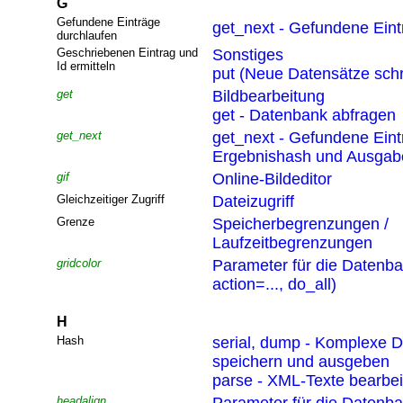
G
Gefundene Einträge
get_next - Gefundene Eint
durchlaufen
Geschriebenen Eintrag und
Sonstiges
Id ermitteln
put (Neue Datensätze sch
get
Bildbearbeitung
get - Datenbank abfragen
get_next
get_next - Gefundene Eint
Ergebnishash und Ausgabef
gif
Online-Bildeditor
Gleichzeitiger Zugriff
Dateizugriff
Grenze
Speicherbegrenzungen /
Laufzeitbegrenzungen
gridcolor
Parameter für die Datenb
action=..., do_all)
H
Hash
serial, dump - Komplexe D
speichern und ausgeben
parse - XML-Texte bearbei
headalign