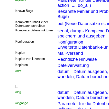
Parameter für die Datenb
action=..., do_all)
Known Bugs
Bekannte Fehler und Pro
Bugs)
Kompletten Inhalt einer
put (Neue Datensätze sch
Datenbank schreiben
Komplexe Datenstrukturen
serial, dump - Komplexe D
speichern und ausgeben
Konfiguration
Konfiguration
Erweiterte Datenbank-Funk
Kopien
Mail-Versand
Kopien von Lizenzen
Rechtliche Hinweise
Kopieren
Dateiverwaltung
kurz
datum - Datum ausgeben,
wandeln, Datum berechne
L
lang
datum - Datum ausgeben,
wandeln, Datum berechne
language
Parameter für die Datenb
action=..., do_all)