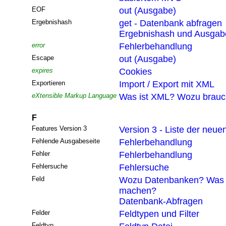
EOF
out (Ausgabe)
Ergebnishash
get - Datenbank abfragen
Ergebnishash und Ausgabef
error
Fehlerbehandlung
Escape
out (Ausgabe)
expires
Cookies
Exportieren
Import / Export mit XML
eXtensible Markup Language
Was ist XML? Wozu brau
F
Features Version 3
Version 3 - Liste der neue
Fehlende Ausgabeseite
Fehlerbehandlung
Fehler
Fehlerbehandlung
Fehlersuche
Fehlersuche
Feld
Wozu Datenbanken? Was 
machen?
Datenbank-Abfragen
Felder
Feldtypen und Filter
Feldtyp