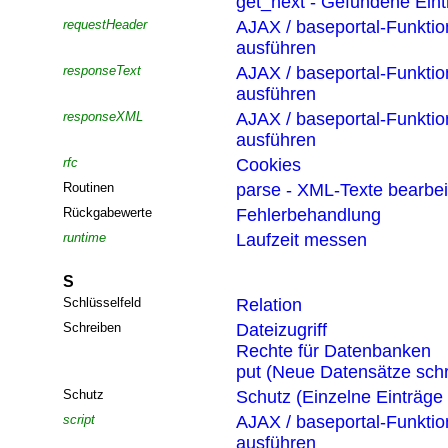
get_next - Gefundene Eint
requestHeader
AJAX / baseportal-Funktio
ausführen
responseText
AJAX / baseportal-Funktio
ausführen
responseXML
AJAX / baseportal-Funktio
ausführen
rfc
Cookies
Routinen
parse - XML-Texte bearbei
Rückgabewerte
Fehlerbehandlung
runtime
Laufzeit messen
S
Schlüsselfeld
Relation
Schreiben
Dateizugriff
Rechte für Datenbanken
put (Neue Datensätze sch
Schutz
Schutz (Einzelne Einträge
script
AJAX / baseportal-Funktio
ausführen