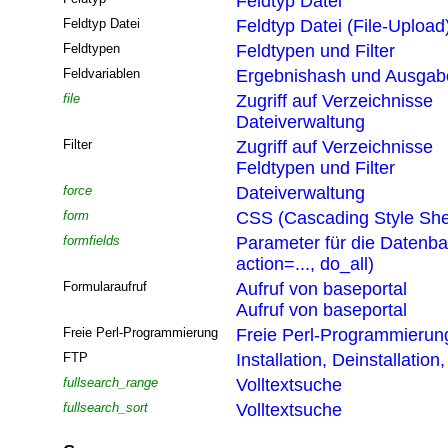
Feldtyp Datei
Feldtyp Datei
Feldtyp Datei (File-Upload
Feldtypen
Feldtypen und Filter
Feldvariablen
Ergebnishash und Ausgabef
file
Zugriff auf Verzeichnisse
Dateiverwaltung
Filter
Zugriff auf Verzeichnisse
Feldtypen und Filter
force
Dateiverwaltung
form
CSS (Cascading Style She
formfields
Parameter für die Datenb
action=..., do_all)
Formularaufruf
Aufruf von baseportal
Aufruf von baseportal
Freie Perl-Programmierung
Freie Perl-Programmierun
FTP
Installation, Deinstallatio
fullsearch_range
Volltextsuche
fullsearch_sort
Volltextsuche