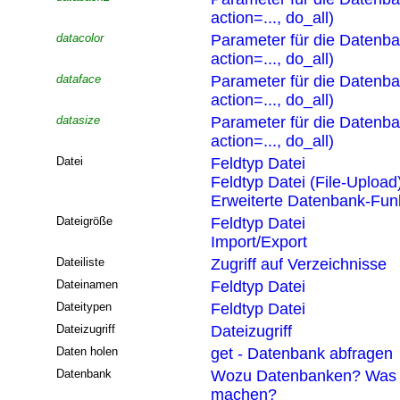
action=..., do_all)
datacolor
Parameter für die Datenb
action=..., do_all)
dataface
Parameter für die Datenb
action=..., do_all)
datasize
Parameter für die Datenb
action=..., do_all)
Datei
Feldtyp Datei
Feldtyp Datei (File-Upload
Erweiterte Datenbank-Funk
Dateigröße
Feldtyp Datei
Import/Export
Dateiliste
Zugriff auf Verzeichnisse
Dateinamen
Feldtyp Datei
Dateitypen
Feldtyp Datei
Dateizugriff
Dateizugriff
Daten holen
get - Datenbank abfragen
Datenbank
Wozu Datenbanken? Was 
machen?