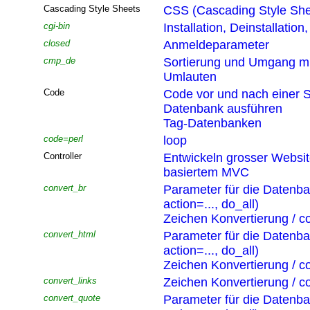
Cascading Style Sheets
CSS (Cascading Style She
cgi-bin
Installation, Deinstallatio
closed
Anmeldeparameter
cmp_de
Sortierung und Umgang mi
Umlauten
Code
Code vor und nach einer S
Datenbank ausführen
Tag-Datenbanken
code=perl
loop
Controller
Entwickeln grosser Websi
basiertem MVC
convert_br
Parameter für die Datenb
action=..., do_all)
Zeichen Konvertierung / co
convert_html
Parameter für die Datenb
action=..., do_all)
Zeichen Konvertierung / co
convert_links
Zeichen Konvertierung / co
convert_quote
Parameter für die Datenb