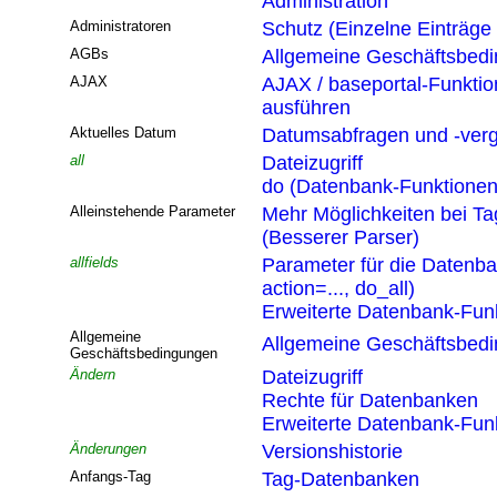
Administration
Administratoren
Schutz (Einzelne Einträge
AGBs
Allgemeine Geschäftsbed
AJAX
AJAX / baseportal-Funktio
ausführen
Aktuelles Datum
Datumsabfragen und -verg
all
Dateizugriff
do (Datenbank-Funktionen
Alleinstehende Parameter
Mehr Möglichkeiten bei T
(Besserer Parser)
allfields
Parameter für die Datenb
action=..., do_all)
Erweiterte Datenbank-Funk
Allgemeine
Allgemeine Geschäftsbed
Geschäftsbedingungen
Ändern
Dateizugriff
Rechte für Datenbanken
Erweiterte Datenbank-Funk
Änderungen
Versionshistorie
Anfangs-Tag
Tag-Datenbanken