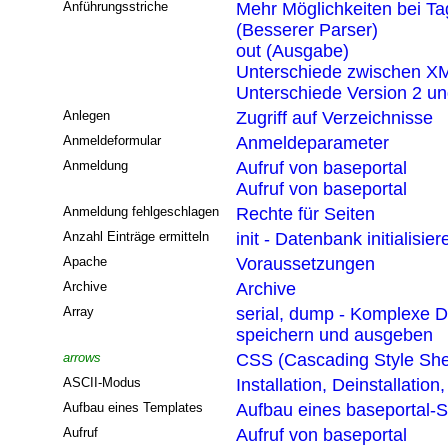
Anführungsstriche
Mehr Möglichkeiten bei T
(Besserer Parser)
out (Ausgabe)
Unterschiede zwischen XM
Unterschiede Version 2 un
Anlegen
Zugriff auf Verzeichnisse
Anmeldeformular
Anmeldeparameter
Anmeldung
Aufruf von baseportal
Aufruf von baseportal
Anmeldung fehlgeschlagen
Rechte für Seiten
Anzahl Einträge ermitteln
init - Datenbank initialisier
Apache
Voraussetzungen
Archive
Archive
Array
serial, dump - Komplexe D
speichern und ausgeben
arrows
CSS (Cascading Style She
ASCII-Modus
Installation, Deinstallatio
Aufbau eines Templates
Aufbau eines baseportal-S
Aufruf
Aufruf von baseportal