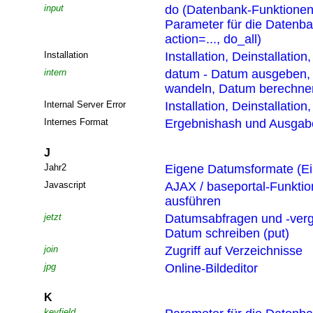
input
do (Datenbank-Funktionen
Parameter für die Datenb
action=..., do_all)
Installation
Installation, Deinstallatio
intern
datum - Datum ausgeben,
wandeln, Datum berechne
Internal Server Error
Installation, Deinstallatio
Internes Format
Ergebnishash und Ausgabef
J
Jahr2
Eigene Datumsformate (Ei
Javascript
AJAX / baseportal-Funktio
ausführen
jetzt
Datumsabfragen und -verg
Datum schreiben (put)
join
Zugriff auf Verzeichnisse
jpg
Online-Bildeditor
K
keyfield