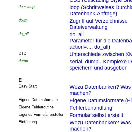
CSS (Cascading Style She
do + loop
loop (Schrittweises Durchl
Datenbank-Abfrage)
down
Zugriff auf Verzeichnisse
Dateiverwaltung
do_all
do_all
Parameter für die Datenb
action=..., do_all)
DTD
Unterschiede zwischen XM
dump
serial, dump - Komplexe D
speichern und ausgeben
E
Easy Start
Wozu Datenbanken? Was 
machen?
Eigene Datumsformate
Eigene Datumsformate (Ei
Eigene Fehlerroutine
Fehlerbehandlung
Eigenes Formular erstellen
Formular selbst erstellt
Einführung
Wozu Datenbanken? Was 
machen?