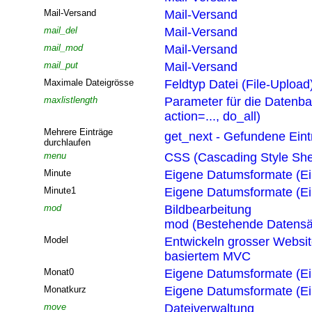
Mail-Versand
Mail-Versand
mail_del
Mail-Versand
mail_mod
Mail-Versand
mail_put
Mail-Versand
Maximale Dateigrösse
Feldtyp Datei (File-Upload
maxlistlength
Parameter für die Datenb
action=..., do_all)
Mehrere Einträge
get_next - Gefundene Eint
durchlaufen
menu
CSS (Cascading Style She
Minute
Eigene Datumsformate (Ei
Minute1
Eigene Datumsformate (Ei
mod
Bildbearbeitung
mod (Bestehende Datensä
Model
Entwickeln grosser Websi
basiertem MVC
Monat0
Eigene Datumsformate (Ei
Monatkurz
Eigene Datumsformate (Ei
move
Dateiverwaltung