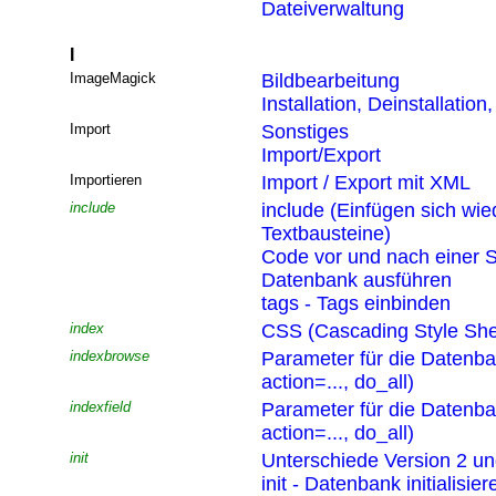
Dateiverwaltung
I
ImageMagick
Bildbearbeitung
Installation, Deinstallatio
Import
Sonstiges
Import/Export
Importieren
Import / Export mit XML
include
include (Einfügen sich wi
Textbausteine)
Code vor und nach einer S
Datenbank ausführen
tags - Tags einbinden
index
CSS (Cascading Style She
indexbrowse
Parameter für die Datenb
action=..., do_all)
indexfield
Parameter für die Datenb
action=..., do_all)
init
Unterschiede Version 2 un
init - Datenbank initialisier