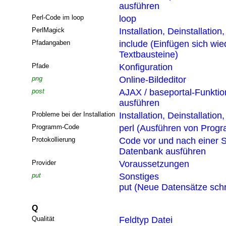
ausführen
Perl-Code im loop
loop
PerlMagick
Installation, Deinstallatio
Pfadangaben
include (Einfügen sich wi
Textbausteine)
Pfade
Konfiguration
png
Online-Bildeditor
post
AJAX / baseportal-Funktio
ausführen
Probleme bei der Installation
Installation, Deinstallatio
Programm-Code
perl (Ausführen von Pro
Protokollierung
Code vor und nach einer S
Datenbank ausführen
Provider
Voraussetzungen
put
Sonstiges
put (Neue Datensätze sch
Q
Qualität
Feldtyp Datei