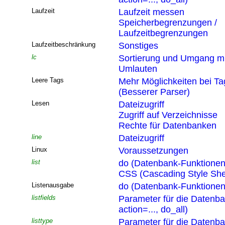
Laufzeit
Laufzeit messen
Speicherbegrenzungen /
Laufzeitbegrenzungen
Laufzeitbeschränkung
Sonstiges
lc
Sortierung und Umgang mi
Umlauten
Leere Tags
Mehr Möglichkeiten bei T
(Besserer Parser)
Lesen
Dateizugriff
Zugriff auf Verzeichnisse
Rechte für Datenbanken
line
Dateizugriff
Linux
Voraussetzungen
list
do (Datenbank-Funktionen
CSS (Cascading Style She
Listenausgabe
do (Datenbank-Funktionen
listfields
Parameter für die Datenb
action=..., do_all)
listtype
Parameter für die Datenb