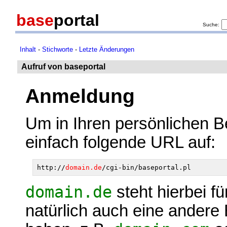
base
portal
Suche:
Inhalt
-
Stichworte
-
Letzte Änderungen
Aufruf von baseportal
Anmeldung
Um in Ihren persönlichen B
einfach folgende URL auf:
http://
domain.de
domain.de
steht hierbei f
natürlich auch eine ander