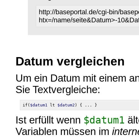
http://baseportal.de/cgi-bin/basep
htx=/name/seite&Datum>-10&D
Datum vergleichen
Um ein Datum mit einem an
Sie Textvergleiche:
if(
$datum1
 lt 
$datum2
Ist erfüllt wenn
$datum1
ält
Variablen müssen im
inter