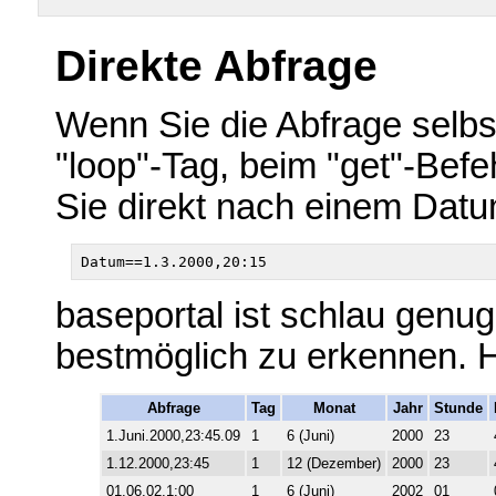
Direkte Abfrage
Wenn Sie die Abfrage selbst
"loop"-Tag, beim "get"-Bef
Sie direkt nach einem Datu
baseportal ist schlau genu
bestmöglich zu erkennen. H
Abfrage
Tag
Monat
Jahr
Stunde
1.Juni.2000,23:45.09
1
6 (Juni)
2000
23
1.12.2000,23:45
1
12 (Dezember)
2000
23
01.06.02,1:00
1
6 (Juni)
2002
01