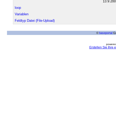
13.9.200
loop
Variablen
Feldtyp Datei (File-Upload)
©
baseportal
Gm
powered
Erstellen Sie Ihre