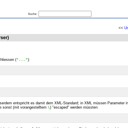
Suche:
<<
Un
ser)
hliessen (
"..."
):
usserdem entspricht es damit dem XML-Standard; in XML müssen Parameter i
ie sonst (mit vorangestelltem
\
) "escaped" werden müssten: