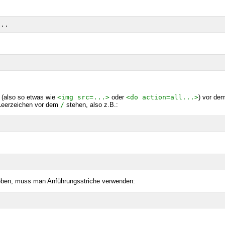
 (also so etwas wie
<img src=...>
oder
<do action=all...>
) vor de
1 Leerzeichen vor dem
/
stehen, also z.B.:
geben, muss man Anführungsstriche verwenden: