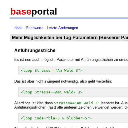
base
portal
Inhalt
-
Stichworte
-
Letzte Änderungen
Mehr Möglichkeiten bei Tag-Parametern (Besserer Par
Anführungsstriche
Es ist nun auch möglich, Parameter mit Anführungsstrichen zu umsc
<loop Strasse=="Am Wald 3">
Das ist aber nicht zwingend notwendig, also geht weiterhin:
<loop Strasse==Am\ Wald\ 3>
Allerdings ist klar, dass
Strasse=="Am Wald 3"
lesbarer ist. A
Anführungsstrichen (fast) alle anderen Zeichen verwendet werden, d
<loop code="bla=3 & blubber=5">