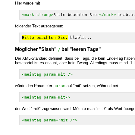
Hier würde mit
<mark strong>
Bitte beachten Sie:
</mark>
folgender Text ausgegeben:
Bitte beachten Sie:
blabla...
Möglicher "Slash"
bei "leeren Tags"
/
Der XML-Standard definiert, dass bei Tags, die kein Ende-Tag haben
baseportal ist es erlaubt, aber kein Zwang. Allerdings muss mind. 
<meintag param=mit />
würde den Parameter
param
auf "mit" setzen, während bei
<meintag param=mit/>
der Wert "mit/" zugewiesen wird. Möchte man "mit /" als Wert über
<meintag param="mit /">