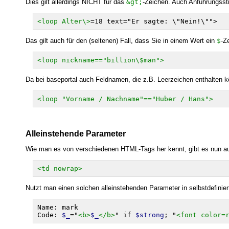
Dies gilt allerdings NICHT für das
&gt;
-Zeichen. Auch Anführungsst
<loop Alter\>
Das gilt auch für den (seltenen) Fall, dass Sie in einem Wert ein
$
-Z
<loop nickname=="billion\$man">
Da bei baseportal auch Feldnamen, die z.B. Leerzeichen enthalten 
<loop "Vorname / Nachname"=="Huber / Hans">
Alleinstehende Parameter
Wie man es von verschiedenen HTML-Tags her kennt, gibt es nun auc
<td nowrap>
Nutzt man einen solchen alleinstehenden Parameter in selbstdefinier
Name: mark

Code: 
$_
="
<b>
$_
</b>
" if 
$strong
; "
<font color=