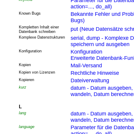
Parameter für die Datenb
action=..., do_all)
Known Bugs
Bekannte Fehler und Pro
Bugs)
Kompletten Inhalt einer
put (Neue Datensätze sch
Datenbank schreiben
Komplexe Datenstrukturen
serial, dump - Komplexe D
speichern und ausgeben
Konfiguration
Konfiguration
Erweiterte Datenbank-Funk
Kopien
Mail-Versand
Kopien von Lizenzen
Rechtliche Hinweise
Kopieren
Dateiverwaltung
kurz
datum - Datum ausgeben,
wandeln, Datum berechne
L
lang
datum - Datum ausgeben,
wandeln, Datum berechne
language
Parameter für die Datenb
action=..., do_all)