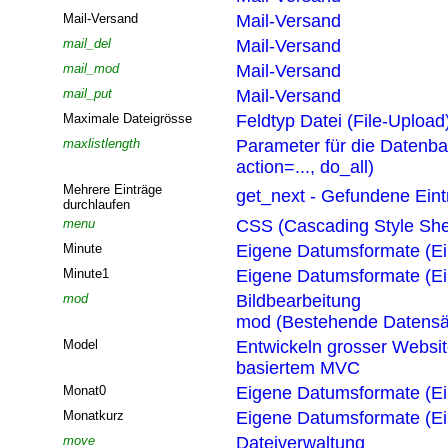
Mail-Versand
Mail-Versand
mail_del
Mail-Versand
mail_mod
Mail-Versand
mail_put
Mail-Versand
Maximale Dateigrösse
Feldtyp Datei (File-Upload
maxlistlength
Parameter für die Datenb
action=..., do_all)
Mehrere Einträge
get_next - Gefundene Eint
durchlaufen
menu
CSS (Cascading Style She
Minute
Eigene Datumsformate (Ei
Minute1
Eigene Datumsformate (Ei
mod
Bildbearbeitung
mod (Bestehende Datensä
Model
Entwickeln grosser Websi
basiertem MVC
Monat0
Eigene Datumsformate (Ei
Monatkurz
Eigene Datumsformate (Ei
move
Dateiverwaltung