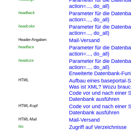
Parameter für die Datenb
action=..., do_all)
headback
Parameter für die Datenb
action=..., do_all)
headcolor
Parameter für die Datenb
action=..., do_all)
Header-Angaben
Mail-Versand
headface
Parameter für die Datenb
action=..., do_all)
headsize
Parameter für die Datenb
action=..., do_all)
Erweiterte Datenbank-Funk
HTML
Aufbau eines baseportal-S
Was ist XML? Wozu brau
Code vor und nach einer S
Datenbank ausführen
HTML-Kopf
Code vor und nach einer S
Datenbank ausführen
HTML-Mail
Mail-Versand
htx
Zugriff auf Verzeichnisse