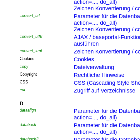
action=..., do_all)
Zeichen Konvertierung / co
convert_url
Parameter für die Datenb
action=..., do_all)
Zeichen Konvertierung / co
convert_utf8
AJAX / baseportal-Funktio
ausführen
convert_xml
Zeichen Konvertierung / co
Cookies
Cookies
copy
Dateiverwaltung
Copyright
Rechtliche Hinweise
CSS
CSS (Cascading Style She
cut
Zugriff auf Verzeichnisse
D
dataalign
Parameter für die Datenb
action=..., do_all)
databack
Parameter für die Datenb
action=..., do_all)
databack2
Parameter für die Datenb