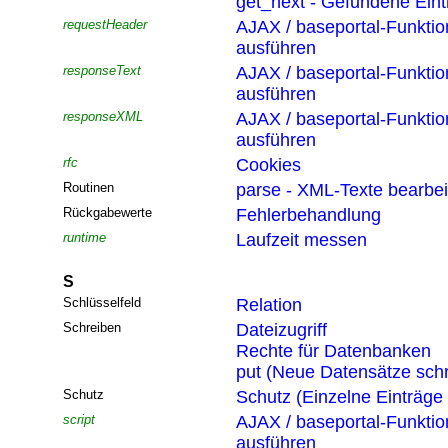
get_next - Gefundene Eint
requestHeader
AJAX / baseportal-Funktio
ausführen
responseText
AJAX / baseportal-Funktio
ausführen
responseXML
AJAX / baseportal-Funktio
ausführen
rfc
Cookies
Routinen
parse - XML-Texte bearbei
Rückgabewerte
Fehlerbehandlung
runtime
Laufzeit messen
S
Schlüsselfeld
Relation
Schreiben
Dateizugriff
Rechte für Datenbanken
put (Neue Datensätze sch
Schutz
Schutz (Einzelne Einträge
script
AJAX / baseportal-Funktio
ausführen