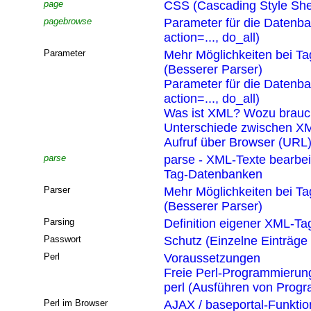
page
CSS (Cascading Style She
pagebrowse
Parameter für die Datenb
action=..., do_all)
Parameter
Mehr Möglichkeiten bei T
(Besserer Parser)
Parameter für die Datenb
action=..., do_all)
Was ist XML? Wozu brau
Unterschiede zwischen XM
Aufruf über Browser (URL
parse
parse - XML-Texte bearbei
Tag-Datenbanken
Parser
Mehr Möglichkeiten bei T
(Besserer Parser)
Parsing
Definition eigener XML-Ta
Passwort
Schutz (Einzelne Einträge
Perl
Voraussetzungen
Freie Perl-Programmierun
perl (Ausführen von Pro
Perl im Browser
AJAX / baseportal-Funktio