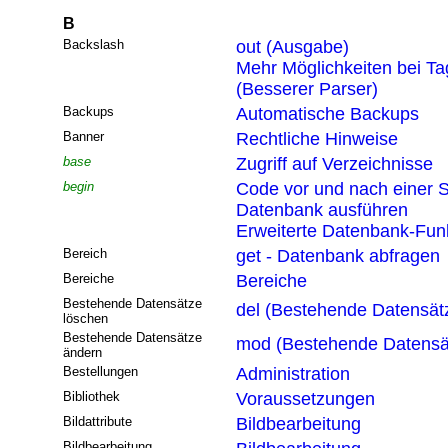
B
Backslash
out (Ausgabe)
Mehr Möglichkeiten bei T
(Besserer Parser)
Backups
Automatische Backups
Banner
Rechtliche Hinweise
base
Zugriff auf Verzeichnisse
begin
Code vor und nach einer S
Datenbank ausführen
Erweiterte Datenbank-Funk
Bereich
get - Datenbank abfragen
Bereiche
Bereiche
Bestehende Datensätze
del (Bestehende Datensät
löschen
Bestehende Datensätze
mod (Bestehende Datensä
ändern
Bestellungen
Administration
Bibliothek
Voraussetzungen
Bildattribute
Bildbearbeitung
Bildbearbeitung