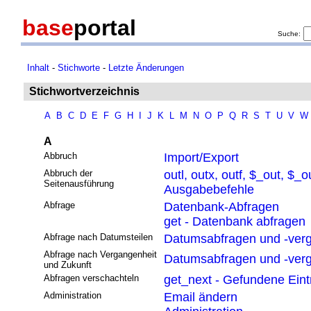
base
portal
Suche:
Inhalt
-
Stichworte
-
Letzte Änderungen
Stichwortverzeichnis
A
B
C
D
E
F
G
H
I
J
K
L
M
N
O
P
Q
R
S
T
U
V
W
A
Abbruch
Import/Export
Abbruch der
outl, outx, outf, $_out, $_o
Seitenausführung
Ausgabebefehle
Abfrage
Datenbank-Abfragen
get - Datenbank abfragen
Abfrage nach Datumsteilen
Datumsabfragen und -verg
Abfrage nach Vergangenheit
Datumsabfragen und -verg
und Zukunft
Abfragen verschachteln
get_next - Gefundene Eint
Administration
Email ändern