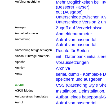
Anführungsstriche
Mehr Möglichkeiten bei T
(Besserer Parser)
out (Ausgabe)
Unterschiede zwischen XM
Unterschiede Version 2 un
Anlegen
Zugriff auf Verzeichnisse
Anmeldeformular
Anmeldeparameter
Anmeldung
Aufruf von baseportal
Aufruf von baseportal
Anmeldung fehlgeschlagen
Rechte für Seiten
Anzahl Einträge ermitteln
init - Datenbank initialisier
Apache
Voraussetzungen
Archive
Archive
Array
serial, dump - Komplexe D
speichern und ausgeben
arrows
CSS (Cascading Style She
ASCII-Modus
Installation, Deinstallatio
Aufbau eines Templates
Aufbau eines baseportal-S
Aufruf
Aufruf von baseportal