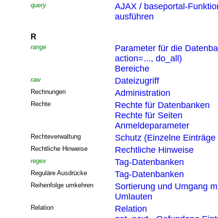
query
AJAX / baseportal-Funktio
ausführen
R
range
Parameter für die Datenb
action=..., do_all)
Bereiche
raw
Dateizugriff
Rechnungen
Administration
Rechte
Rechte für Datenbanken
Rechte für Seiten
Anmeldeparameter
Rechteverwaltung
Schutz (Einzelne Einträge
Rechtliche Hinweise
Rechtliche Hinweise
regex
Tag-Datenbanken
Reguläre Ausdrücke
Tag-Datenbanken
Reihenfolge umkehren
Sortierung und Umgang mi
Umlauten
Relation
Relation