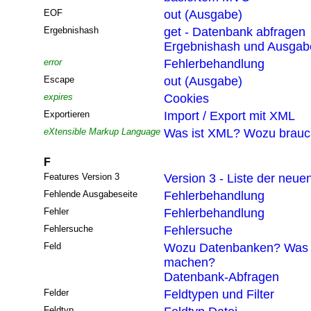
EOF
out (Ausgabe)
Ergebnishash
get - Datenbank abfragen
Ergebnishash und Ausgabef
error
Fehlerbehandlung
Escape
out (Ausgabe)
expires
Cookies
Exportieren
Import / Export mit XML
eXtensible Markup Language
Was ist XML? Wozu brau
F
Features Version 3
Version 3 - Liste der neue
Fehlende Ausgabeseite
Fehlerbehandlung
Fehler
Fehlerbehandlung
Fehlersuche
Fehlersuche
Feld
Wozu Datenbanken? Was 
machen?
Datenbank-Abfragen
Felder
Feldtypen und Filter
Feldtyp