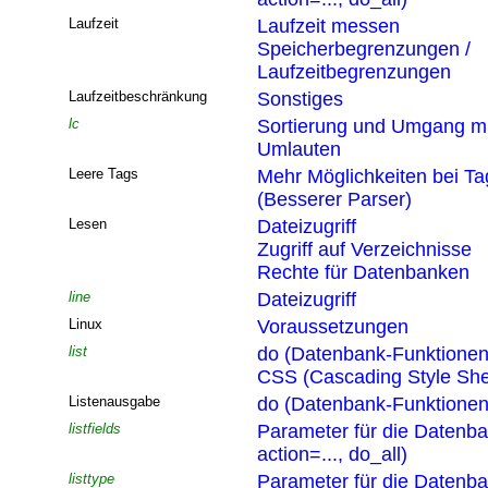
Laufzeit
Laufzeit messen
Speicherbegrenzungen /
Laufzeitbegrenzungen
Laufzeitbeschränkung
Sonstiges
lc
Sortierung und Umgang mi
Umlauten
Leere Tags
Mehr Möglichkeiten bei T
(Besserer Parser)
Lesen
Dateizugriff
Zugriff auf Verzeichnisse
Rechte für Datenbanken
line
Dateizugriff
Linux
Voraussetzungen
list
do (Datenbank-Funktionen
CSS (Cascading Style She
Listenausgabe
do (Datenbank-Funktionen
listfields
Parameter für die Datenb
action=..., do_all)
listtype
Parameter für die Datenb