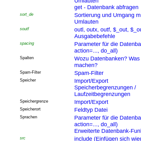
Umlauten
get - Datenbank abfragen
sort_de
Sortierung und Umgang mi
Umlauten
soutf
outl, outx, outf, $_out, $_o
Ausgabebefehle
spacing
Parameter für die Datenb
action=..., do_all)
Spalten
Wozu Datenbanken? Was 
machen?
Spam-Filter
Spam-Filter
Speicher
Import/Export
Speicherbegrenzungen /
Laufzeitbegrenzungen
Speichergrenze
Import/Export
Speicherort
Feldtyp Datei
Sprachen
Parameter für die Datenb
action=..., do_all)
Erweiterte Datenbank-Funk
src
include (Einfügen sich wi