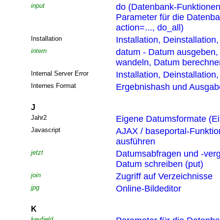
input
do (Datenbank-Funktionen
Parameter für die Datenb
action=..., do_all)
Installation
Installation, Deinstallatio
intern
datum - Datum ausgeben,
wandeln, Datum berechne
Internal Server Error
Installation, Deinstallatio
Internes Format
Ergebnishash und Ausgabef
J
Jahr2
Eigene Datumsformate (Ei
Javascript
AJAX / baseportal-Funktio
ausführen
jetzt
Datumsabfragen und -verg
Datum schreiben (put)
join
Zugriff auf Verzeichnisse
jpg
Online-Bildeditor
K
keyfield