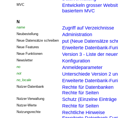
MVC
Entwickeln grosser Websi
basiertem MVC
N
name
Zugriff auf Verzeichnisse
Neubestellung
Administration
Neue Datensätze schreiben
put (Neue Datensätze sch
Neue Features
Erweiterte Datenbank-Funk
Neue Funktionen
Version 3 - Liste der neue
Newsletter
Konfiguration
no
Anmeldeparameter
not
Unterschiede Version 2 un
no_locale
Erweiterte Datenbank-Funk
Nutzer-Datenbank
Rechte für Datenbanken
Rechte für Seiten
Nutzer-Verwaltung
Schutz (Einzelne Einträge
Nutzer-Werte
Rechte für Seiten
Nutzungsrechte
Rechtliche Hinweise