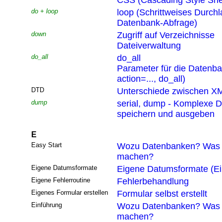
CSS (Cascading Style She
do + loop
loop (Schrittweises Durchl
Datenbank-Abfrage)
down
Zugriff auf Verzeichnisse
Dateiverwaltung
do_all
do_all
Parameter für die Datenb
action=..., do_all)
DTD
Unterschiede zwischen XM
dump
serial, dump - Komplexe D
speichern und ausgeben
E
Easy Start
Wozu Datenbanken? Was 
machen?
Eigene Datumsformate
Eigene Datumsformate (Ei
Eigene Fehlerroutine
Fehlerbehandlung
Eigenes Formular erstellen
Formular selbst erstellt
Einführung
Wozu Datenbanken? Was 
machen?