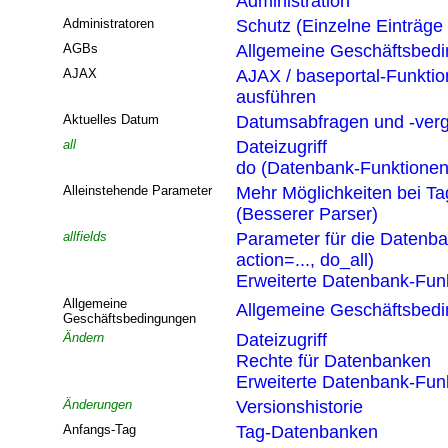
Administration
Administratoren
Schutz (Einzelne Einträge
AGBs
Allgemeine Geschäftsbed
AJAX
AJAX / baseportal-Funktio
ausführen
Aktuelles Datum
Datumsabfragen und -verg
all
Dateizugriff
do (Datenbank-Funktionen
Alleinstehende Parameter
Mehr Möglichkeiten bei T
(Besserer Parser)
allfields
Parameter für die Datenb
action=..., do_all)
Erweiterte Datenbank-Funk
Allgemeine
Allgemeine Geschäftsbed
Geschäftsbedingungen
Ändern
Dateizugriff
Rechte für Datenbanken
Erweiterte Datenbank-Funk
Änderungen
Versionshistorie
Anfangs-Tag
Tag-Datenbanken