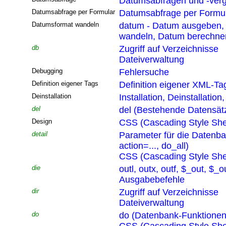
Datumsabfragen und -verg
Datumsabfrage per Formular
Datumsabfrage per Formu
Datumsformat wandeln
datum - Datum ausgeben,
wandeln, Datum berechne
db
Zugriff auf Verzeichnisse
Dateiverwaltung
Debugging
Fehlersuche
Definition eigener Tags
Definition eigener XML-Ta
Deinstallation
Installation, Deinstallatio
del
del (Bestehende Datensät
Design
CSS (Cascading Style She
detail
Parameter für die Datenb
action=..., do_all)
CSS (Cascading Style She
die
outl, outx, outf, $_out, $_o
Ausgabebefehle
dir
Zugriff auf Verzeichnisse
Dateiverwaltung
do
do (Datenbank-Funktionen