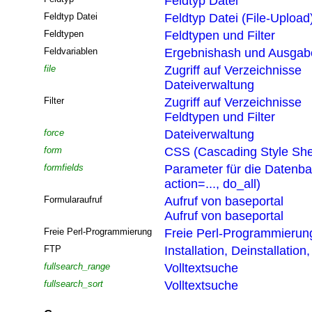
Feldtyp Datei
Feldtyp Datei
Feldtyp Datei (File-Upload
Feldtypen
Feldtypen und Filter
Feldvariablen
Ergebnishash und Ausgabef
file
Zugriff auf Verzeichnisse
Dateiverwaltung
Filter
Zugriff auf Verzeichnisse
Feldtypen und Filter
force
Dateiverwaltung
form
CSS (Cascading Style She
formfields
Parameter für die Datenb
action=..., do_all)
Formularaufruf
Aufruf von baseportal
Aufruf von baseportal
Freie Perl-Programmierung
Freie Perl-Programmierun
FTP
Installation, Deinstallatio
fullsearch_range
Volltextsuche
fullsearch_sort
Volltextsuche