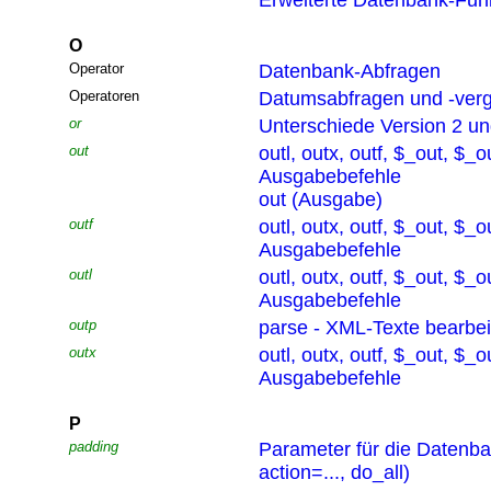
Erweiterte Datenbank-Funk
O
Operator
Datenbank-Abfragen
Operatoren
Datumsabfragen und -verg
or
Unterschiede Version 2 un
out
outl, outx, outf, $_out, $_o
Ausgabebefehle
out (Ausgabe)
outf
outl, outx, outf, $_out, $_o
Ausgabebefehle
outl
outl, outx, outf, $_out, $_o
Ausgabebefehle
outp
parse - XML-Texte bearbei
outx
outl, outx, outf, $_out, $_o
Ausgabebefehle
P
padding
Parameter für die Datenb
action=..., do_all)