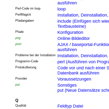
ausführen
Perl-Code im loop
loop
PerlMagick
Installation, Deinstallatio
Pfadangaben
include (Einfügen sich wi
Textbausteine)
Pfade
Konfiguration
png
Online-Bildeditor
post
AJAX / baseportal-Funktio
ausführen
Probleme bei der Installation
Installation, Deinstallatio
Programm-Code
perl (Ausführen von Pro
Protokollierung
Code vor und nach einer S
Datenbank ausführen
Provider
Voraussetzungen
put
Sonstiges
put (Neue Datensätze sch
Q
Qualität
Feldtyp Datei