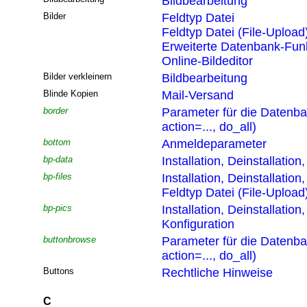
Bildbearbeitung
Bilder
Feldtyp Datei
Feldtyp Datei (File-Upload
Erweiterte Datenbank-Funk
Online-Bildeditor
Bilder verkleinern
Bildbearbeitung
Blinde Kopien
Mail-Versand
border
Parameter für die Datenb
action=..., do_all)
bottom
Anmeldeparameter
bp-data
Installation, Deinstallatio
bp-files
Installation, Deinstallatio
Feldtyp Datei (File-Upload
bp-pics
Installation, Deinstallatio
Konfiguration
buttonbrowse
Parameter für die Datenb
action=..., do_all)
Buttons
Rechtliche Hinweise
C