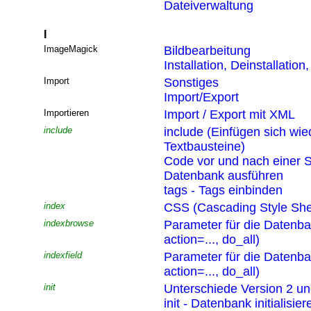
Dateiverwaltung
I
ImageMagick
Bildbearbeitung
Installation, Deinstallatio
Import
Sonstiges
Import/Export
Importieren
Import / Export mit XML
include
include (Einfügen sich wi
Textbausteine)
Code vor und nach einer S
Datenbank ausführen
tags - Tags einbinden
index
CSS (Cascading Style She
indexbrowse
Parameter für die Datenb
action=..., do_all)
indexfield
Parameter für die Datenb
action=..., do_all)
init
Unterschiede Version 2 un
init - Datenbank initialisier