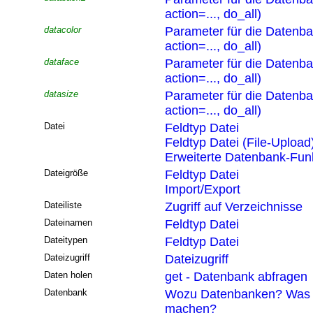
action=..., do_all)
datacolor
Parameter für die Datenb
action=..., do_all)
dataface
Parameter für die Datenb
action=..., do_all)
datasize
Parameter für die Datenb
action=..., do_all)
Datei
Feldtyp Datei
Feldtyp Datei (File-Upload
Erweiterte Datenbank-Funk
Dateigröße
Feldtyp Datei
Import/Export
Dateiliste
Zugriff auf Verzeichnisse
Dateinamen
Feldtyp Datei
Dateitypen
Feldtyp Datei
Dateizugriff
Dateizugriff
Daten holen
get - Datenbank abfragen
Datenbank
Wozu Datenbanken? Was 
machen?