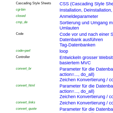
Cascading Style Sheets
CSS (Cascading Style She
cgi-bin
Installation, Deinstallatio
closed
Anmeldeparameter
cmp_de
Sortierung und Umgang mi
Umlauten
Code
Code vor und nach einer S
Datenbank ausführen
Tag-Datenbanken
code=perl
loop
Controller
Entwickeln grosser Websi
basiertem MVC
convert_br
Parameter für die Datenb
action=..., do_all)
Zeichen Konvertierung / co
convert_html
Parameter für die Datenb
action=..., do_all)
Zeichen Konvertierung / co
convert_links
Zeichen Konvertierung / co
convert_quote
Parameter für die Datenb