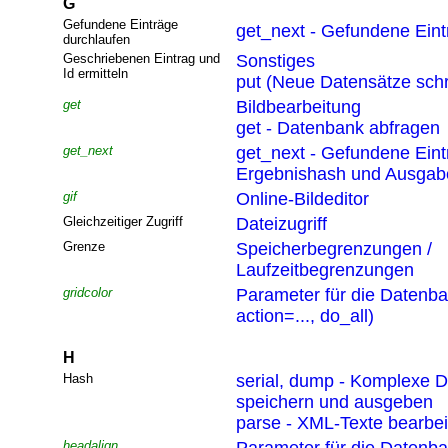
G
Gefundene Einträge
get_next - Gefundene Eint
durchlaufen
Geschriebenen Eintrag und
Sonstiges
Id ermitteln
put (Neue Datensätze sch
get
Bildbearbeitung
get - Datenbank abfragen
get_next
get_next - Gefundene Eint
Ergebnishash und Ausgabef
gif
Online-Bildeditor
Gleichzeitiger Zugriff
Dateizugriff
Grenze
Speicherbegrenzungen /
Laufzeitbegrenzungen
gridcolor
Parameter für die Datenb
action=..., do_all)
H
Hash
serial, dump - Komplexe D
speichern und ausgeben
parse - XML-Texte bearbei
headalign