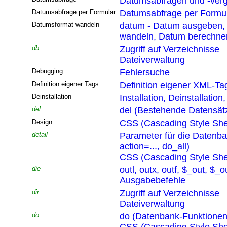
Datumsabfragen und -verg
Datumsabfrage per Formular
Datumsabfrage per Formu
Datumsformat wandeln
datum - Datum ausgeben,
wandeln, Datum berechne
db
Zugriff auf Verzeichnisse
Dateiverwaltung
Debugging
Fehlersuche
Definition eigener Tags
Definition eigener XML-Ta
Deinstallation
Installation, Deinstallatio
del
del (Bestehende Datensät
Design
CSS (Cascading Style She
detail
Parameter für die Datenb
action=..., do_all)
CSS (Cascading Style She
die
outl, outx, outf, $_out, $_o
Ausgabebefehle
dir
Zugriff auf Verzeichnisse
Dateiverwaltung
do
do (Datenbank-Funktionen