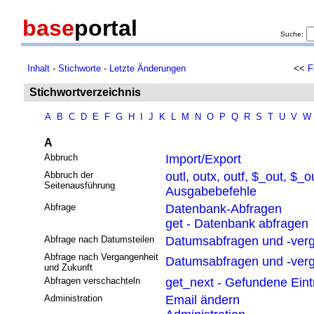
base
portal
Suche:
Inhalt
-
Stichworte
-
Letzte Änderungen
<<
F
Stichwortverzeichnis
A
B
C
D
E
F
G
H
I
J
K
L
M
N
O
P
Q
R
S
T
U
V
W
A
Abbruch
Import/Export
Abbruch der
outl, outx, outf, $_out, $_o
Seitenausführung
Ausgabebefehle
Abfrage
Datenbank-Abfragen
get - Datenbank abfragen
Abfrage nach Datumsteilen
Datumsabfragen und -verg
Abfrage nach Vergangenheit
Datumsabfragen und -verg
und Zukunft
Abfragen verschachteln
get_next - Gefundene Eint
Administration
Email ändern