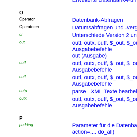
Erweiterte Datenbank-Funk
O
Operator
Datenbank-Abfragen
Operatoren
Datumsabfragen und -verg
or
Unterschiede Version 2 un
out
outl, outx, outf, $_out, $_o
Ausgabebefehle
out (Ausgabe)
outf
outl, outx, outf, $_out, $_o
Ausgabebefehle
outl
outl, outx, outf, $_out, $_o
Ausgabebefehle
outp
parse - XML-Texte bearbei
outx
outl, outx, outf, $_out, $_o
Ausgabebefehle
P
padding
Parameter für die Datenb
action=..., do_all)