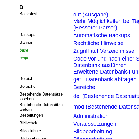
B
Backslash
out (Ausgabe)
Mehr Möglichkeiten bei T
(Besserer Parser)
Backups
Automatische Backups
Banner
Rechtliche Hinweise
base
Zugriff auf Verzeichnisse
begin
Code vor und nach einer S
Datenbank ausführen
Erweiterte Datenbank-Funk
Bereich
get - Datenbank abfragen
Bereiche
Bereiche
Bestehende Datensätze
del (Bestehende Datensät
löschen
Bestehende Datensätze
mod (Bestehende Datensä
ändern
Bestellungen
Administration
Bibliothek
Voraussetzungen
Bildattribute
Bildbearbeitung
Bildbearbeitung