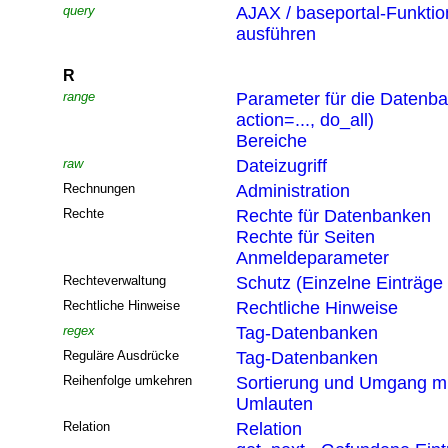
query
AJAX / baseportal-Funktio
ausführen
R
range
Parameter für die Datenb
action=..., do_all)
Bereiche
raw
Dateizugriff
Rechnungen
Administration
Rechte
Rechte für Datenbanken
Rechte für Seiten
Anmeldeparameter
Rechteverwaltung
Schutz (Einzelne Einträge
Rechtliche Hinweise
Rechtliche Hinweise
regex
Tag-Datenbanken
Reguläre Ausdrücke
Tag-Datenbanken
Reihenfolge umkehren
Sortierung und Umgang mi
Umlauten
Relation
Relation