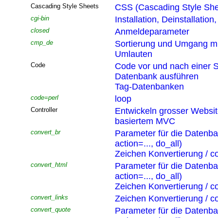
Cascading Style Sheets
CSS (Cascading Style She
cgi-bin
Installation, Deinstallatio
closed
Anmeldeparameter
cmp_de
Sortierung und Umgang mi
Umlauten
Code
Code vor und nach einer S
Datenbank ausführen
Tag-Datenbanken
code=perl
loop
Controller
Entwickeln grosser Websi
basiertem MVC
convert_br
Parameter für die Datenb
action=..., do_all)
Zeichen Konvertierung / co
convert_html
Parameter für die Datenb
action=..., do_all)
Zeichen Konvertierung / co
convert_links
Zeichen Konvertierung / co
convert_quote
Parameter für die Datenb