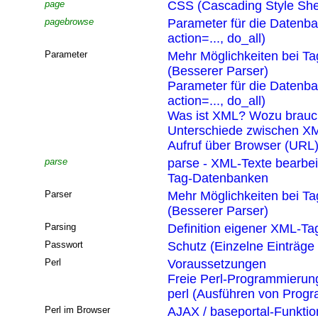
page
CSS (Cascading Style She
pagebrowse
Parameter für die Datenb
action=..., do_all)
Parameter
Mehr Möglichkeiten bei T
(Besserer Parser)
Parameter für die Datenb
action=..., do_all)
Was ist XML? Wozu brau
Unterschiede zwischen XM
Aufruf über Browser (URL
parse
parse - XML-Texte bearbei
Tag-Datenbanken
Parser
Mehr Möglichkeiten bei T
(Besserer Parser)
Parsing
Definition eigener XML-Ta
Passwort
Schutz (Einzelne Einträge
Perl
Voraussetzungen
Freie Perl-Programmierun
perl (Ausführen von Pro
Perl im Browser
AJAX / baseportal-Funktio