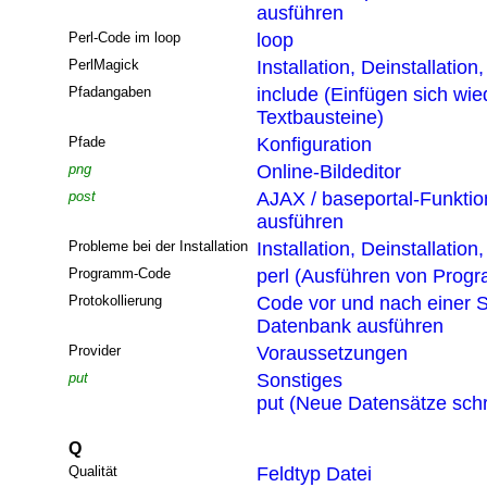
ausführen
Perl-Code im loop
loop
PerlMagick
Installation, Deinstallatio
Pfadangaben
include (Einfügen sich wi
Textbausteine)
Pfade
Konfiguration
png
Online-Bildeditor
post
AJAX / baseportal-Funktio
ausführen
Probleme bei der Installation
Installation, Deinstallatio
Programm-Code
perl (Ausführen von Pro
Protokollierung
Code vor und nach einer S
Datenbank ausführen
Provider
Voraussetzungen
put
Sonstiges
put (Neue Datensätze sch
Q
Qualität
Feldtyp Datei