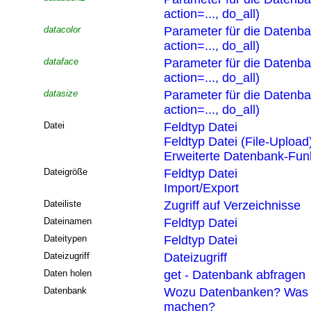
action=..., do_all)
datacolor
Parameter für die Datenb
action=..., do_all)
dataface
Parameter für die Datenb
action=..., do_all)
datasize
Parameter für die Datenb
action=..., do_all)
Datei
Feldtyp Datei
Feldtyp Datei (File-Upload
Erweiterte Datenbank-Funk
Dateigröße
Feldtyp Datei
Import/Export
Dateiliste
Zugriff auf Verzeichnisse
Dateinamen
Feldtyp Datei
Dateitypen
Feldtyp Datei
Dateizugriff
Dateizugriff
Daten holen
get - Datenbank abfragen
Datenbank
Wozu Datenbanken? Was 
machen?