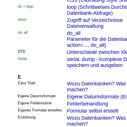
CSS (Cascading Style She
do + loop
loop (Schrittweises Durchl
Datenbank-Abfrage)
down
Zugriff auf Verzeichnisse
Dateiverwaltung
do_all
do_all
Parameter für die Datenb
action=..., do_all)
DTD
Unterschiede zwischen XM
dump
serial, dump - Komplexe D
speichern und ausgeben
E
Easy Start
Wozu Datenbanken? Was 
machen?
Eigene Datumsformate
Eigene Datumsformate (Ei
Eigene Fehlerroutine
Fehlerbehandlung
Eigenes Formular erstellen
Formular selbst erstellt
Einführung
Wozu Datenbanken? Was 
machen?