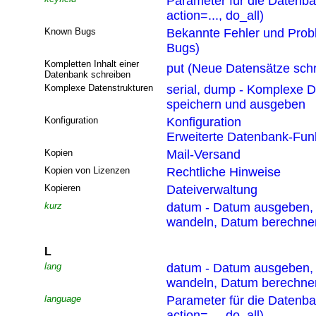
Parameter für die Datenb
action=..., do_all)
Known Bugs
Bekannte Fehler und Pro
Bugs)
Kompletten Inhalt einer
put (Neue Datensätze sch
Datenbank schreiben
Komplexe Datenstrukturen
serial, dump - Komplexe D
speichern und ausgeben
Konfiguration
Konfiguration
Erweiterte Datenbank-Funk
Kopien
Mail-Versand
Kopien von Lizenzen
Rechtliche Hinweise
Kopieren
Dateiverwaltung
kurz
datum - Datum ausgeben,
wandeln, Datum berechne
L
lang
datum - Datum ausgeben,
wandeln, Datum berechne
language
Parameter für die Datenb
action=..., do_all)