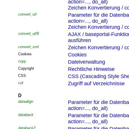
action=..., do_all)
Zeichen Konvertierung / co
convert_url
Parameter für die Datenb
action=..., do_all)
Zeichen Konvertierung / co
convert_utf8
AJAX / baseportal-Funktio
ausführen
convert_xml
Zeichen Konvertierung / co
Cookies
Cookies
copy
Dateiverwaltung
Copyright
Rechtliche Hinweise
CSS
CSS (Cascading Style She
cut
Zugriff auf Verzeichnisse
D
dataalign
Parameter für die Datenb
action=..., do_all)
databack
Parameter für die Datenb
action=..., do_all)
databack2
Parameter für die Datenb