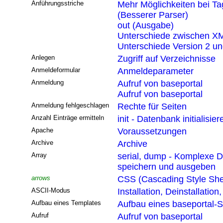
Anführungsstriche
Mehr Möglichkeiten bei T
(Besserer Parser)
out (Ausgabe)
Unterschiede zwischen XM
Unterschiede Version 2 un
Anlegen
Zugriff auf Verzeichnisse
Anmeldeformular
Anmeldeparameter
Anmeldung
Aufruf von baseportal
Aufruf von baseportal
Anmeldung fehlgeschlagen
Rechte für Seiten
Anzahl Einträge ermitteln
init - Datenbank initialisier
Apache
Voraussetzungen
Archive
Archive
Array
serial, dump - Komplexe D
speichern und ausgeben
arrows
CSS (Cascading Style She
ASCII-Modus
Installation, Deinstallatio
Aufbau eines Templates
Aufbau eines baseportal-S
Aufruf
Aufruf von baseportal