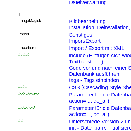
Dateiverwaltung
I
ImageMagick
Bildbearbeitung
Installation, Deinstallatio
Import
Sonstiges
Import/Export
Importieren
Import / Export mit XML
include
include (Einfügen sich wi
Textbausteine)
Code vor und nach einer S
Datenbank ausführen
tags - Tags einbinden
index
CSS (Cascading Style She
indexbrowse
Parameter für die Datenb
action=..., do_all)
indexfield
Parameter für die Datenb
action=..., do_all)
init
Unterschiede Version 2 un
init - Datenbank initialisier