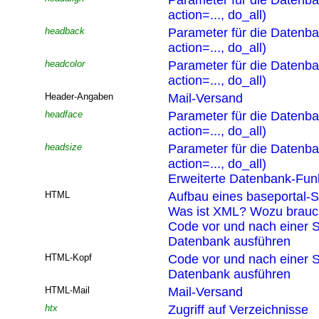
Parameter für die Datenb
action=..., do_all)
headback
Parameter für die Datenb
action=..., do_all)
headcolor
Parameter für die Datenb
action=..., do_all)
Header-Angaben
Mail-Versand
headface
Parameter für die Datenb
action=..., do_all)
headsize
Parameter für die Datenb
action=..., do_all)
Erweiterte Datenbank-Funk
HTML
Aufbau eines baseportal-S
Was ist XML? Wozu brau
Code vor und nach einer S
Datenbank ausführen
HTML-Kopf
Code vor und nach einer S
Datenbank ausführen
HTML-Mail
Mail-Versand
htx
Zugriff auf Verzeichnisse