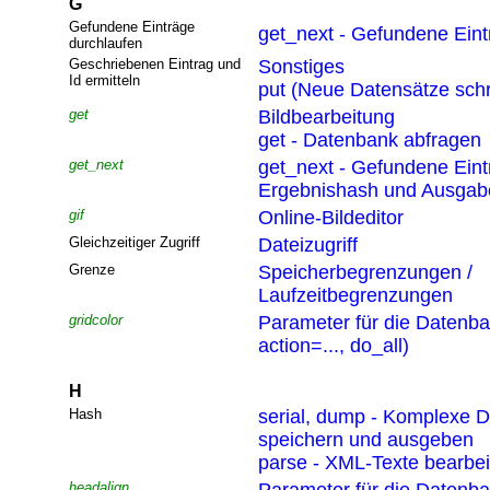
G
Gefundene Einträge
get_next - Gefundene Eint
durchlaufen
Geschriebenen Eintrag und
Sonstiges
Id ermitteln
put (Neue Datensätze sch
get
Bildbearbeitung
get - Datenbank abfragen
get_next
get_next - Gefundene Eint
Ergebnishash und Ausgabef
gif
Online-Bildeditor
Gleichzeitiger Zugriff
Dateizugriff
Grenze
Speicherbegrenzungen /
Laufzeitbegrenzungen
gridcolor
Parameter für die Datenb
action=..., do_all)
H
Hash
serial, dump - Komplexe D
speichern und ausgeben
parse - XML-Texte bearbei
headalign