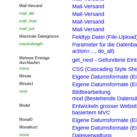
Mail-Versand
Mail-Versand
mail_del
Mail-Versand
mail_mod
Mail-Versand
mail_put
Mail-Versand
Maximale Dateigrösse
Feldtyp Datei (File-Upload
maxlistlength
Parameter für die Datenb
action=..., do_all)
Mehrere Einträge
get_next - Gefundene Eint
durchlaufen
menu
CSS (Cascading Style She
Minute
Eigene Datumsformate (Ei
Minute1
Eigene Datumsformate (Ei
mod
Bildbearbeitung
mod (Bestehende Datensä
Model
Entwickeln grosser Websi
basiertem MVC
Monat0
Eigene Datumsformate (Ei
Monatkurz
Eigene Datumsformate (Ei
move
Dateiverwaltung