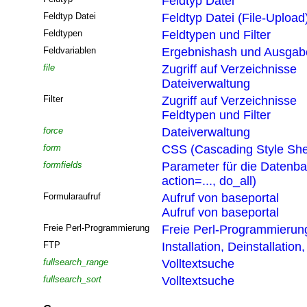
Feldtyp Datei
Feldtyp Datei
Feldtyp Datei (File-Upload
Feldtypen
Feldtypen und Filter
Feldvariablen
Ergebnishash und Ausgabef
file
Zugriff auf Verzeichnisse
Dateiverwaltung
Filter
Zugriff auf Verzeichnisse
Feldtypen und Filter
force
Dateiverwaltung
form
CSS (Cascading Style She
formfields
Parameter für die Datenb
action=..., do_all)
Formularaufruf
Aufruf von baseportal
Aufruf von baseportal
Freie Perl-Programmierung
Freie Perl-Programmierun
FTP
Installation, Deinstallatio
fullsearch_range
Volltextsuche
fullsearch_sort
Volltextsuche