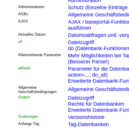
Administration
Administratoren
Schutz (Einzelne Einträge
AGBs
Allgemeine Geschäftsbed
AJAX
AJAX / baseportal-Funktio
ausführen
Aktuelles Datum
Datumsabfragen und -verg
all
Dateizugriff
do (Datenbank-Funktionen
Alleinstehende Parameter
Mehr Möglichkeiten bei T
(Besserer Parser)
allfields
Parameter für die Datenb
action=..., do_all)
Erweiterte Datenbank-Funk
Allgemeine
Allgemeine Geschäftsbed
Geschäftsbedingungen
Ändern
Dateizugriff
Rechte für Datenbanken
Erweiterte Datenbank-Funk
Änderungen
Versionshistorie
Anfangs-Tag
Tag-Datenbanken