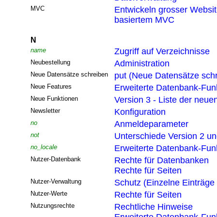
MVC
Entwickeln grosser Websi
basiertem MVC
N
name
Zugriff auf Verzeichnisse
Neubestellung
Administration
Neue Datensätze schreiben
put (Neue Datensätze sch
Neue Features
Erweiterte Datenbank-Funk
Neue Funktionen
Version 3 - Liste der neue
Newsletter
Konfiguration
no
Anmeldeparameter
not
Unterschiede Version 2 un
no_locale
Erweiterte Datenbank-Funk
Nutzer-Datenbank
Rechte für Datenbanken
Rechte für Seiten
Nutzer-Verwaltung
Schutz (Einzelne Einträge
Nutzer-Werte
Rechte für Seiten
Nutzungsrechte
Rechtliche Hinweise