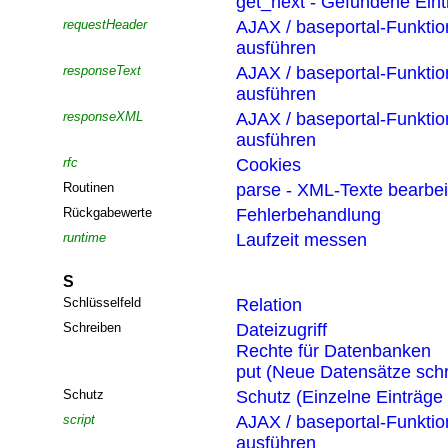
get_next - Gefundene Eint
requestHeader
AJAX / baseportal-Funktio
ausführen
responseText
AJAX / baseportal-Funktio
ausführen
responseXML
AJAX / baseportal-Funktio
ausführen
rfc
Cookies
Routinen
parse - XML-Texte bearbei
Rückgabewerte
Fehlerbehandlung
runtime
Laufzeit messen
S
Schlüsselfeld
Relation
Schreiben
Dateizugriff
Rechte für Datenbanken
put (Neue Datensätze sch
Schutz
Schutz (Einzelne Einträge
script
AJAX / baseportal-Funktio
ausführen