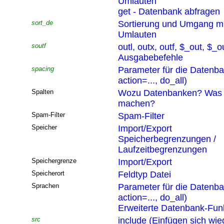
Umlauten
get - Datenbank abfragen
sort_de
Sortierung und Umgang mi
Umlauten
soutf
outl, outx, outf, $_out, $_o
Ausgabebefehle
spacing
Parameter für die Datenb
action=..., do_all)
Spalten
Wozu Datenbanken? Was 
machen?
Spam-Filter
Spam-Filter
Speicher
Import/Export
Speicherbegrenzungen /
Laufzeitbegrenzungen
Speichergrenze
Import/Export
Speicherort
Feldtyp Datei
Sprachen
Parameter für die Datenb
action=..., do_all)
Erweiterte Datenbank-Funk
src
include (Einfügen sich wi