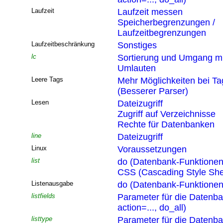
Laufzeit
Laufzeit messen
Speicherbegrenzungen /
Laufzeitbegrenzungen
Laufzeitbeschränkung
Sonstiges
lc
Sortierung und Umgang mi
Umlauten
Leere Tags
Mehr Möglichkeiten bei T
(Besserer Parser)
Lesen
Dateizugriff
Zugriff auf Verzeichnisse
Rechte für Datenbanken
line
Dateizugriff
Linux
Voraussetzungen
list
do (Datenbank-Funktionen
CSS (Cascading Style She
Listenausgabe
do (Datenbank-Funktionen
listfields
Parameter für die Datenb
action=..., do_all)
listtype
Parameter für die Datenb