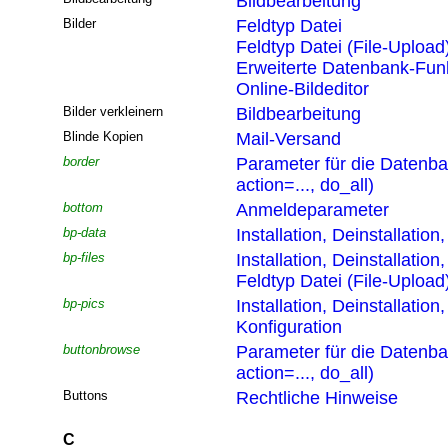
Bildbearbeitung
Bilder
Feldtyp Datei
Feldtyp Datei (File-Upload
Erweiterte Datenbank-Funk
Online-Bildeditor
Bilder verkleinern
Bildbearbeitung
Blinde Kopien
Mail-Versand
border
Parameter für die Datenb
action=..., do_all)
bottom
Anmeldeparameter
bp-data
Installation, Deinstallatio
bp-files
Installation, Deinstallatio
Feldtyp Datei (File-Upload
bp-pics
Installation, Deinstallatio
Konfiguration
buttonbrowse
Parameter für die Datenb
action=..., do_all)
Buttons
Rechtliche Hinweise
C