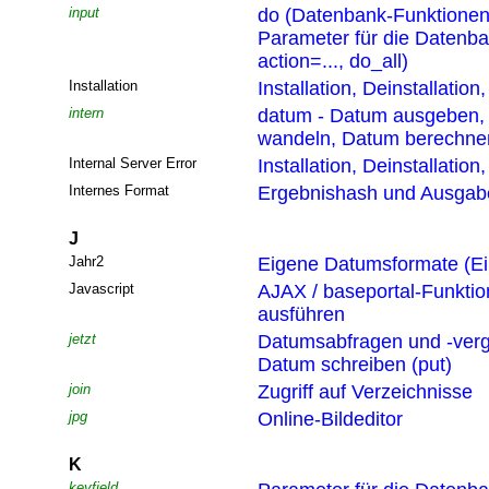
input
do (Datenbank-Funktionen
Parameter für die Datenb
action=..., do_all)
Installation
Installation, Deinstallatio
intern
datum - Datum ausgeben,
wandeln, Datum berechne
Internal Server Error
Installation, Deinstallatio
Internes Format
Ergebnishash und Ausgabef
J
Jahr2
Eigene Datumsformate (Ei
Javascript
AJAX / baseportal-Funktio
ausführen
jetzt
Datumsabfragen und -verg
Datum schreiben (put)
join
Zugriff auf Verzeichnisse
jpg
Online-Bildeditor
K
keyfield