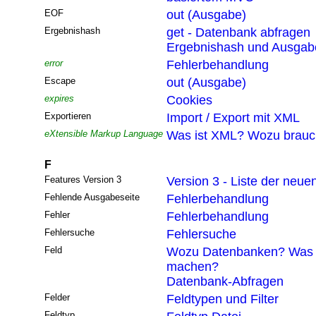
EOF
out (Ausgabe)
Ergebnishash
get - Datenbank abfragen
Ergebnishash und Ausgabef
error
Fehlerbehandlung
Escape
out (Ausgabe)
expires
Cookies
Exportieren
Import / Export mit XML
eXtensible Markup Language
Was ist XML? Wozu brau
F
Features Version 3
Version 3 - Liste der neue
Fehlende Ausgabeseite
Fehlerbehandlung
Fehler
Fehlerbehandlung
Fehlersuche
Fehlersuche
Feld
Wozu Datenbanken? Was 
machen?
Datenbank-Abfragen
Felder
Feldtypen und Filter
Feldtyp