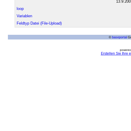
13.9.200
loop
Variablen
Feldtyp Datei (File-Upload)
©
baseportal
Gm
powered
Erstellen Sie Ihre