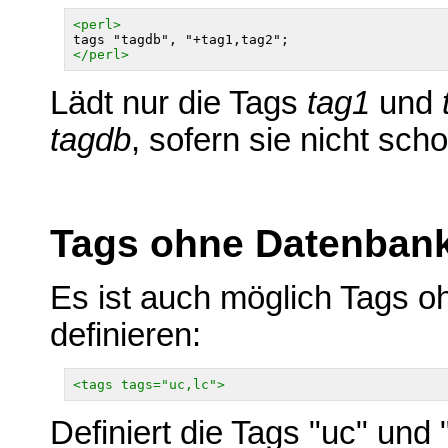
<perl>
</perl>
Lädt nur die Tags
tag1
und
tagdb
, sofern sie nicht sch
Tags ohne Datenbank
Es ist auch möglich Tags 
definieren:
<tags tags="uc,lc">
Definiert die Tags "uc" und