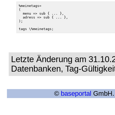
%meinetags=

(

  menu => sub { ... },

  adress => sub { ... },

);

Letzte Änderung am 31.10.20
Datenbanken, Tag-Gültigkeit
©
baseportal
GmbH. A