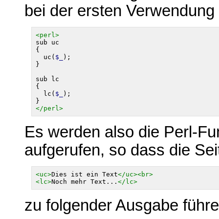
bei der ersten Verwendung a
<perl>

sub uc

{

  uc(
$_
);

}

sub lc

{

  lc(
$_
);

</perl>
Es werden also die Perl-F
aufgerufen, so dass die Sei
<uc>
Dies ist ein Text
</uc>
<br>
<lc>
Noch mehr Text...
</lc>
zu folgender Ausgabe führ