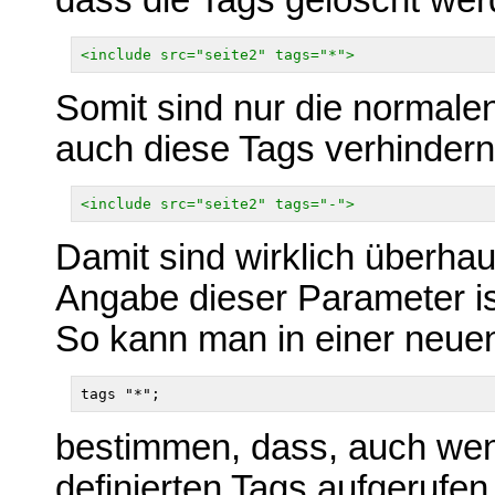
<include src="seite2" tags="*">
Somit sind nur die normalen
auch diese Tags verhindern
<include src="seite2" tags="-">
Damit sind wirklich überhau
Angabe dieser Parameter i
So kann man in einer neuen
bestimmen, dass, auch wenn
definierten Tags aufgerufen