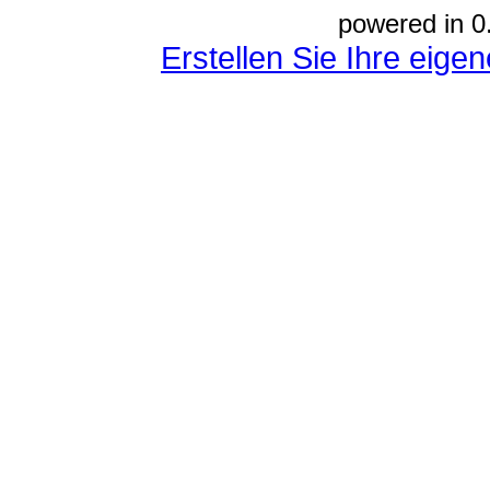
powered in 0
Erstellen Sie Ihre eig