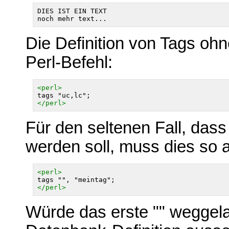
DIES IST EIN TEXT

Die Definition von Tags ohn
Perl-Befehl:
<perl>
</perl>
Für den seltenen Fall, dass 
werden soll, muss dies so
<perl>
</perl>
Würde das erste "" weggela