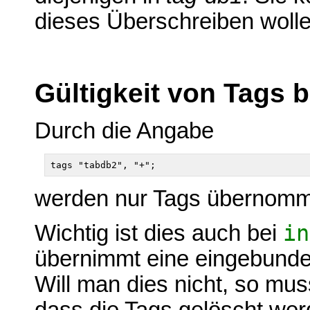
dieses Überschreiben wolle
Gültigkeit von Tags
Durch die Angabe
werden nur Tags übernommen
Wichtig ist dies auch bei
in
übernimmt eine eingebunden
Will man dies nicht, so m
dass die Tags gelöscht wer