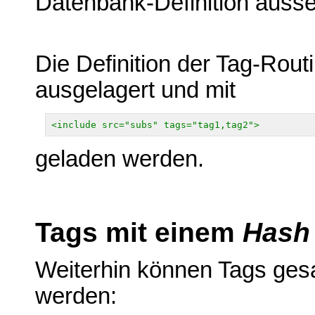
Datenbank-Definition auss
Die Definition der Tag-Rout
ausgelagert und mit
<include src="subs" tags="tag1,tag2">
geladen werden.
Tags mit einem
Hash
Weiterhin können Tags ge
werden: