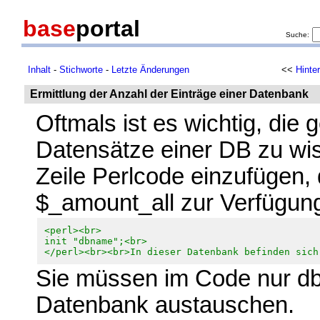
base
portal
Suche:
Inhalt
-
Stichworte
-
Letzte Änderungen
<<
Hinte
Ermittlung der Anzahl der Einträge einer Datenbank
Oftmals ist es wichtig, di
Datensätze einer DB zu wis
Zeile Perlcode einzufügen, 
$_amount_all zur Verfügun
<perl><br>
init "dbname";<br>
</perl><br><br>In dieser Datenbank befinden sic
Sie müssen im Code nur d
Datenbank austauschen.