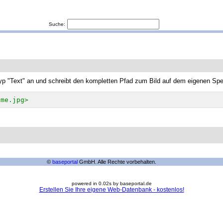
Suche:
yp "Text" an und schreibt den kompletten Pfad zum Bild auf dem eigenen Spei
ame.jpg>
©
baseportal
GmbH. Alle Rechte vorbehalten.
powered in 0.02s by baseportal.de
Erstellen Sie Ihre eigene Web-Datenbank - kostenlos!