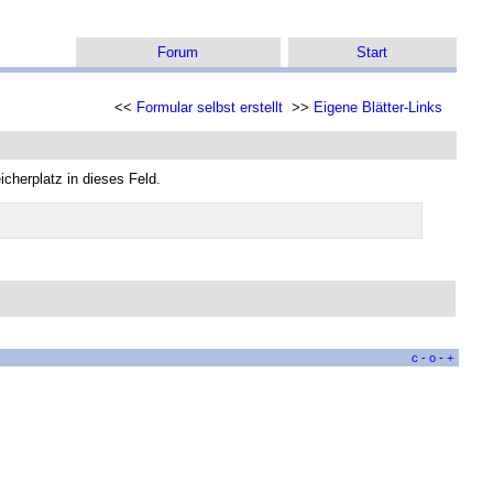
Forum
Start
<<
Formular selbst erstellt
>>
Eigene Blätter-Links
cherplatz in dieses Feld.
c
-
o
-
+